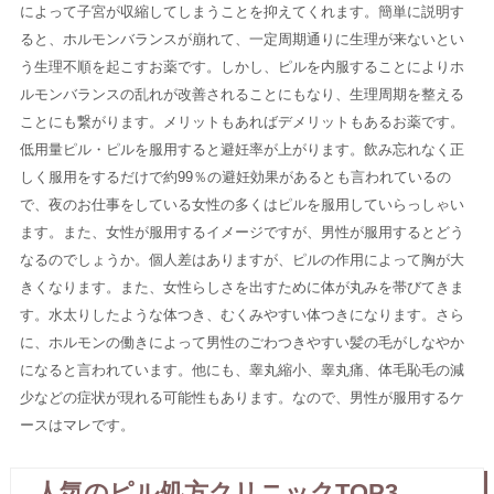
によって子宮が収縮してしまうことを抑えてくれます。簡単に説明す
ると、ホルモンバランスが崩れて、一定周期通りに生理が来ないとい
う生理不順を起こすお薬です。しかし、ピルを内服することによりホ
ルモンバランスの乱れが改善されることにもなり、生理周期を整える
ことにも繋がります。メリットもあればデメリットもあるお薬です。
低用量ピル・ピルを服用すると避妊率が上がります。飲み忘れなく正
しく服用をするだけで約99％の避妊効果があるとも言われているの
で、夜のお仕事をしている女性の多くはピルを服用していらっしゃい
ます。また、女性が服用するイメージですが、男性が服用するとどう
なるのでしょうか。個人差はありますが、ピルの作用によって胸が大
きくなります。また、女性らしさを出すために体が丸みを帯びてきま
す。水太りしたような体つき、むくみやすい体つきになります。さら
に、ホルモンの働きによって男性のごわつきやすい髪の毛がしなやか
になると言われています。他にも、睾丸縮小、睾丸痛、体毛恥毛の減
少などの症状が現れる可能性もあります。なので、男性が服用するケ
ースはマレです。
人気のピル処方クリニックTOP3