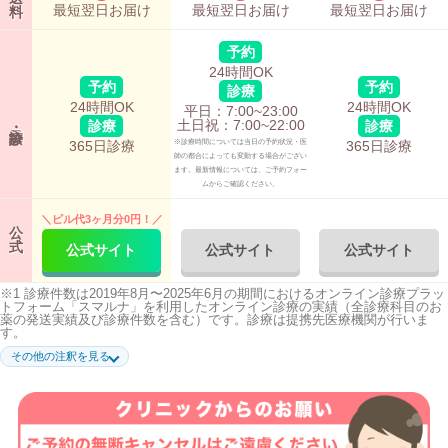
最短翌日お届け
最短翌日お届け
最短翌日お届け
料
予約
24時間OK
予約
予約
診療
24時間OK
24時間OK
平日：7:00~23:00
土日祝：7:00~22:00
診療
診療
365日診療
※診療時間については当日の予約状況・医
365日診療
師の都合によっても変動する場合がござい
ます。最新情報については、ご予約フォー
ムからご確認ください。
＼ピル代3ヶ月分0円！／
公
式
公式サイト
公式サイト
公式サイト
※1 診療件数は2019年8月〜2025年6月の期間におけるオンライン診療プラッ
トフォーム「スマルナ」を利用したオンライン診療の実績（全診療科目のお
薬の発送実績及び診療件数を含む）です。診療は提携先医療機関が行いま
す。
※2 キャンペーンのクーポンコード「PILL1950」適用時。
その他の注釈を見る
※3 処方がない場合は診察料がかかります。クーポン利用で診察料無料の対
象となるのは、低用量ピル12ヶ月まとめて定期のみとなります。
※4 予約診療も可能。
※5 1初めてスマルナをご利用の方で12シート一括決済プランのラベルフィー
ユ・ファボワールを選択した場合に適用。（お一人様一回限り有効）​※初回
の決済総額¥17,760​※上記金額で購入するためにはクーポンコードの入力が
必要です。決済時に必ず「SM2026」とご入力ください。​※クーポンの併用