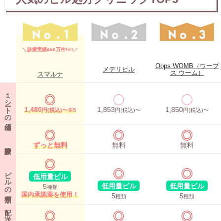
＼診療実績450万件!
／
※1
Oops WOMB（ウープ
メデリピル
ス ウーム）
スマルナ
１シートの価格
1,480
1,853
1,850
円(税込)〜※5
円(税込)〜
円(税込)〜
ずっと無料
無料
無料
ピルの
低用量ピル
低用量ピル
低用量ピル
5
種類
国内承認薬を使用！
5
5
種類
種類
配
送