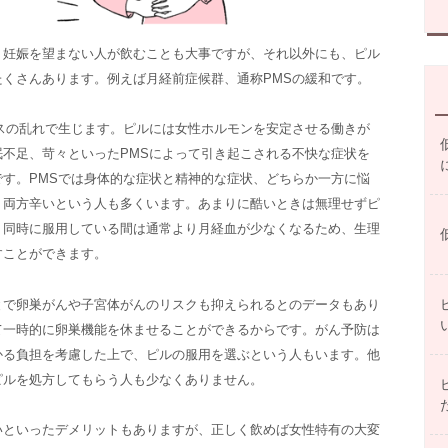
。妊娠を望まない人が飲むことも大事ですが、それ以外にも、ピル
くさんあります。例えば月経前症候群、通称PMSの緩和です。
スの乱れで生じます。ピルには女性ホルモンを安定させる働きが
不足、苛々といったPMSによって引き起こされる不快な症状を
す。PMSでは身体的な症状と精神的な症状、どちらか一方に悩
、両方辛いという人も多くいます。あまりに酷いときは無理せずピ
。同時に服用している間は通常より月経血が少なくなるため、生理
すことができます。
とで卵巣がんや子宮体がんのリスクも抑えられるとのデータもあり
て一時的に卵巣機能を休ませることができるからです。がん予防は
かる負担を考慮した上で、ピルの服用を選ぶという人もいます。他
ピルを処方してもらう人も少なくありません。
いといったデメリットもありますが、正しく飲めば女性特有の大変