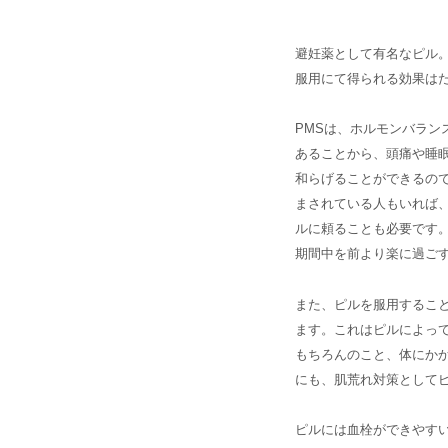
避妊薬として有名なピル
服用にて得られる効果はた
PMSは、ホルモンバラン
あることから、頭痛や睡眠
和らげることができるので
まされている人もいれば
ルに頼ることも必要です
期間中を前より楽に過ご
また、ピルを服用するこ
ます。これはピルによっ
もちろんのこと、体にか
にも、肌荒れ対策として
ピルには血栓ができやす