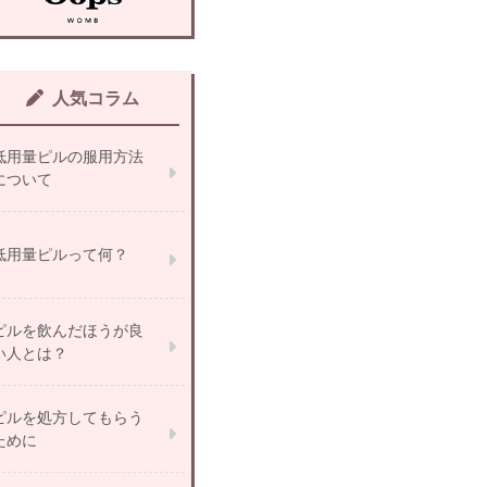
人気コラム
低用量ピルの服用方法
について
低用量ピルって何？
ピルを飲んだほうが良
い人とは？
ピルを処方してもらう
ために